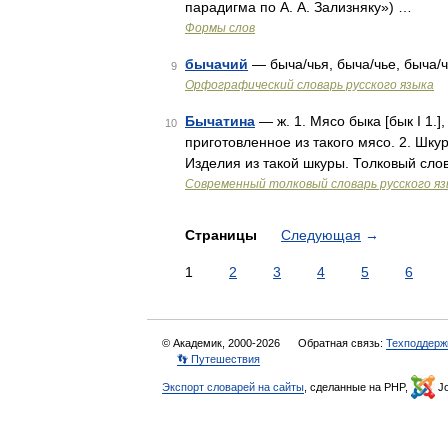
парадигма по А. А. Зализняку») …
Формы слов
бычачий
— быча/чья, быча/чье, быча/
9
Орфографический словарь русского языка
Бычатина
— ж. 1. Мясо быка [бык I 1.]
10
приготовленное из такого мясо. 2. Шкура
Изделия из такой шкуры. Толковый сл
Современный толковый словарь русского я
Страницы
Следующая
→
1
2
3
4
5
6
© Академик, 2000-2026
Обратная связь:
Техподдерж
👣 Путешествия
Экспорт словарей на сайты
, сделанные на PHP,
Jo