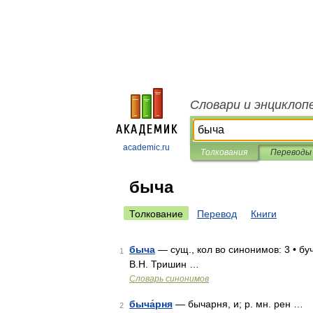
Словари и энциклоп
academic.ru
Толкования
Переводы
быча
Толкование
Перевод
Книги
быча
— сущ., кол во синонимов: 3 • буч
1
В.Н. Тришин …
Словарь синонимов
быча́рня
— бычарня, и; р. мн. рен …
2