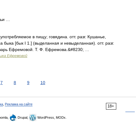
чьи …
, употребляемое в пищу; говядина. отт. разг. Кушанье,
 быка [бык I 1.] (выделанная и невыделанная). отт. разг.
оварь Ефремовой. Т. Ф. Ефремова.&#8230; …
зыка Ефремовой
7
8
9
10
ка
,
Реклама на сайте
18+
omla,
Drupal,
WordPress, MODx.