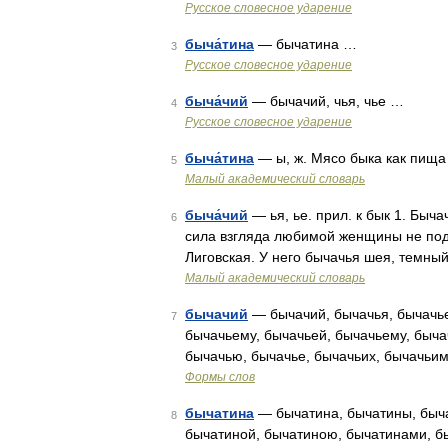
Русское словесное ударение
быча́тина
— бычатина …
3
Русское словесное ударение
быча́чий
— бычачий, чья, чье …
4
Русское словесное ударение
быча́тина
— ы, ж. Мясо быка как пищ
5
Малый академический словарь
быча́чий
— ья, ье. прил. к бык 1. Быча
6
сила взгляда любимой женщины не под
Лиговская. У него бычачья шея, темны
Малый академический словарь
бычачий
— бычачий, бычачья, бычачье,
7
бычачьему, бычачьей, бычачьему, быча
бычачью, бычачье, бычачьих, бычачьи
Формы слов
бычатина
— бычатина, бычатины, быча
8
бычатиной, бычатиною, бычатинами, б