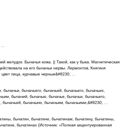
а …
чий желудок. Бычачья кожа. || Такой, как у быка. Магнетическая
ействовала на его бычачьи нервы. Лермонтов, Княгиня
й цвет лица, курчавые черные&#8230; …
 бычачьи, бычачьего, бычачьей, бычачьего, бычачьих,
чьим, бычачий, бычачью, бычачье, бычачьи, бычачьего,
м, бычачьей, бычачьею, бычачьим, бычачьими,&#8230; …
тины, бычатин, бычатине, бычатинам, бычатину, бычатины,
ычатине, бычатинах (Источник: «Полная акцентуированная